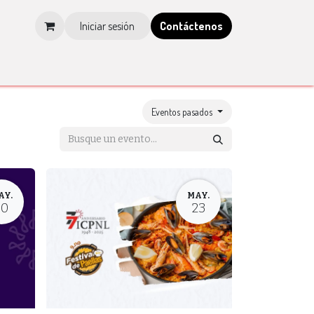
Iniciar sesión
Contá​​​​ctenos
os
Tienda
Blog
Multimedia
Tienda IMCP
Eventos pasados
AY.
MAY.
30
23