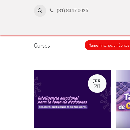
(81) 8347 0025
Inicio
Cursos
Afiliación
Certificación
Con
Cursos
Manual Inscripción Cursos
JUN.
20