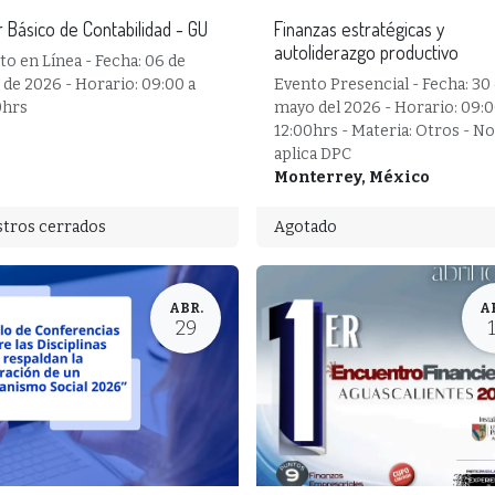
r Básico de Contabilidad - GU
Finanzas estratégicas y
autoliderazgo productivo
o en Línea - Fecha: 06 de
 de 2026 - Horario: 09:00 a
Evento Presencial - Fecha: 30
0hrs
mayo del 2026 - Horario: 09:0
12:00hrs - Materia: Otros - No
aplica DPC
Monterrey
,
México
stros cerrados
Agotado
ABR.
A
29