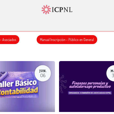
tador 4.0
Normatividad
Servicios
Bolsa de Trabajo
Nosotr
 - Asociados
Manual Inscripción - Público en General
JUN.
M
06