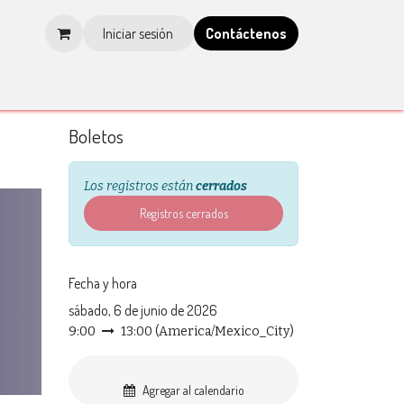
Iniciar sesión
Contá​​​​ctenos
os
Tienda
Blog
Multimedia
Tienda IMCP
Boletos
Los registros están
cerrados
Registros cerrados
Fecha y hora
sábado, 6 de junio de 2026
9:00
13:00
(
America/Mexico_City
)
Agregar al calendario