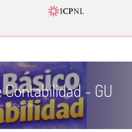
tador 4.0
Normatividad
Servicios
Bolsa de Trabajo
Nosotr
e Contabilidad - GU
io: 09:00 a 13:00hrs