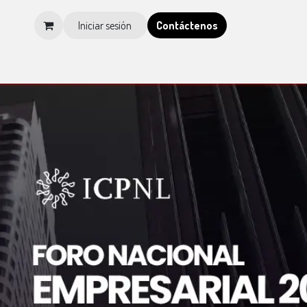
Iniciar sesión
Contá​​​​ctenos
os
Tienda
Blog
Multimedia
Tienda IMCP