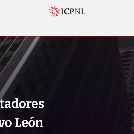
tador 4.0
Normatividad
Servicios
Bolsa de Trabajo
Nosotr
ntadores
evo
León