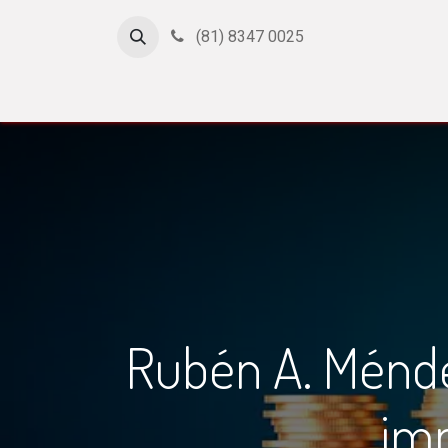
(81) 8347 0025
Inicio
Cursos
Afiliación
Certificación
Con
Rubén A. Méndez
imp