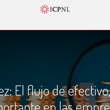
tador 4.0
Normatividad
Servicios
Bolsa de Trabajo
Nosotr
: El flujo de efectivo
ortante en las empr