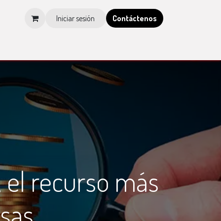
Iniciar sesión
Contá​​​​ctenos
os
Tienda
Blog
Multimedia
Tienda IMCP
, el recurso más
esas