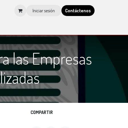
Iniciar sesión
Contá​​​​ctenos
os
Tienda
Blog
Multimedia
Tienda IMCP
ara las Empresas
lizadas
COMPARTIR