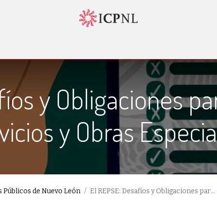
tador 4.0
Normatividad
Servicios
Bolsa de Trabajo
Nosotr
íos y Obligaciones p
vicios y Obras Especia
es Públicos de Nuevo León
El REPSE: Desafíos y Obligaciones para las Empresas de Servicios y Obras Especializadas