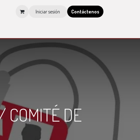
Iniciar sesión
Contá​​​​ctenos
os
Tienda
Blog
Multimedia
Tienda IMCP
/ COMITÉ DE