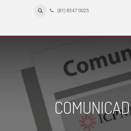
(81) 8347 0025
Inicio
Cursos
Afiliación
Certificación
Con
COMUNICADO