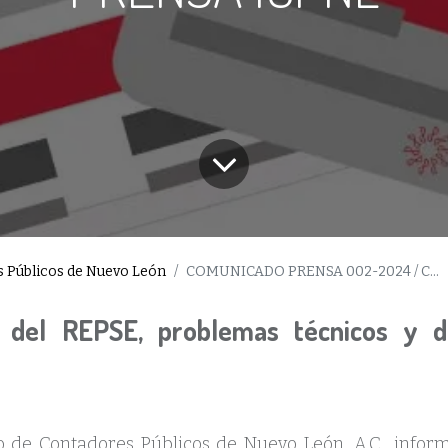
es Públicos de Nuevo León
COMUNICADO PRENSA 002-2024 / COMITÉ DE PRENSA ICPNL
n del REPSE, problemas técnicos y d
to de Contadores Públicos de Nuevo León, A.C., infor