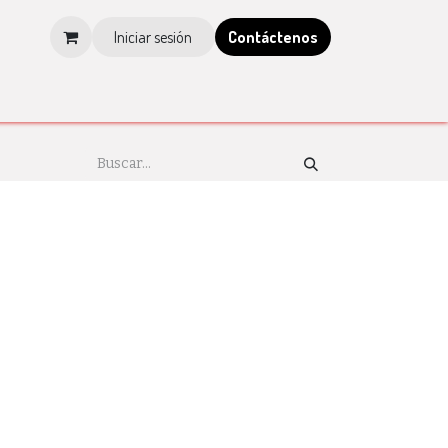
Iniciar sesión
Contá​​​​ctenos
os
Tienda
Blog
Multimedia
Tienda IMCP