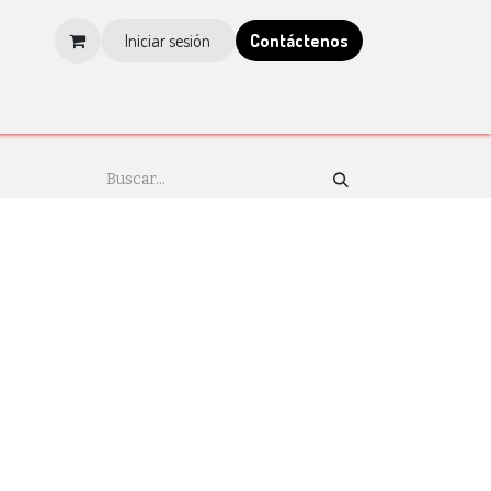
Iniciar sesión
Contá​​​​ctenos
os
Tienda
Blog
Multimedia
Tienda IMCP