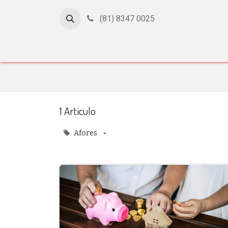
(81) 8347 0025
Inicio
Cursos
Afiliación
Certificación
Con
1 Artículo
×
Afores