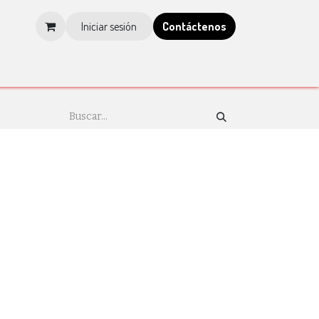
Iniciar sesión
Contá​​​​ctenos
os
Tienda
Blog
Multimedia
Tienda IMCP