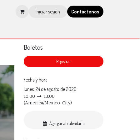
Iniciar sesión
Contá​​​​ctenos
os
Tienda
Blog
Multimedia
Tienda IMCP
Boletos
​Registrar
Fecha y hora
lunes, 24 de agosto de 2026
10:00
13:00
(
America/Mexico_City
)
Agregar al calendario