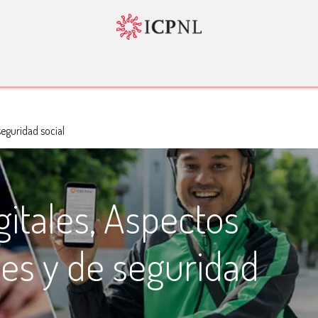
tador 4.0
Normatividad
Servicios
Bolsa de Trabajo
Nosotr
seguridad social
gitales, Aspectos
ales y de seguridad