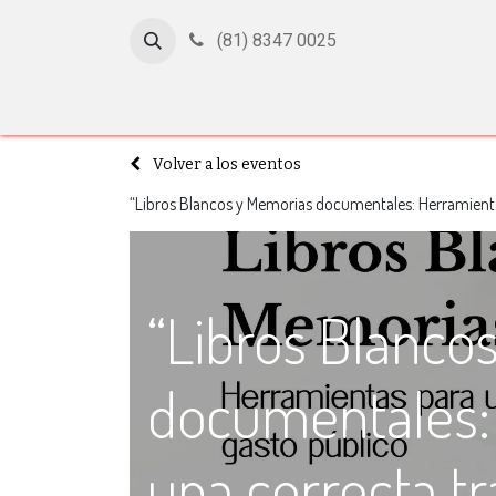
(81) 8347 0025
Inicio
Cursos
Afiliación
Certificación
Con
Volver a los eventos
“Libros Blancos y Memorias documentales: Herramientas
“Libros Blanco
documentales:
una correcta tr