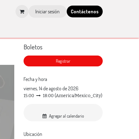
Iniciar sesión
Contá​​​​ctenos
os
Tienda
Blog
Multimedia
Tienda IMCP
Boletos
​Registrar
Fecha y hora
viernes, 14 de agosto de 2026
15:00
18:00
(
America/Mexico_City
)
Agregar al calendario
Ubicación