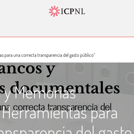
tador 4.0
Normatividad
Servicios
Bolsa de Trabajo
Nosotr
 para una correcta transparencia del gasto público”
s y Memorias
 Herramientas para
ansparencia del gasto