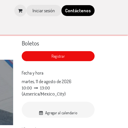
Iniciar sesión
Contá​​​​ctenos
os
Tienda
Blog
Multimedia
Tienda IMCP
Boletos
​Registrar
Fecha y hora
martes, 11 de agosto de 2026
10:00
13:00
(
America/Mexico_City
)
Agregar al calendario